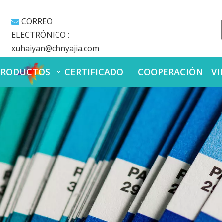
CORREO

ELECTRÓNICO :
xuhaiyan@chnyajia.com
PRODUCTOS
CERTIFICADO
COOPERACIÓN
VI