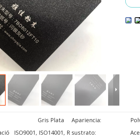
Gris Plata
Apariencia:
Pol
ació
ISO9001, ISO14001, R
sustrato:
Ace