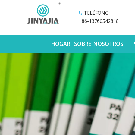
TELÉFONO:

+86-13760542818
HOGAR
SOBRE NOSOTROS