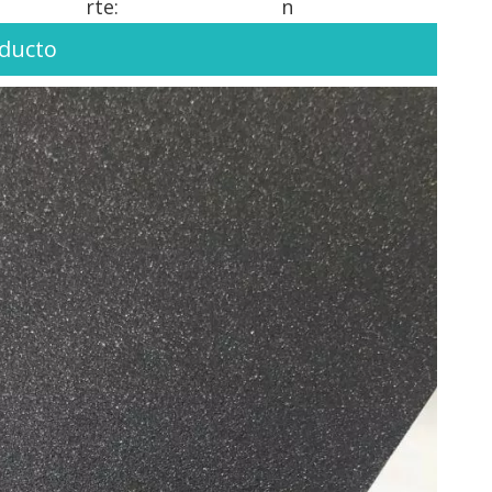
rte:
n
oducto