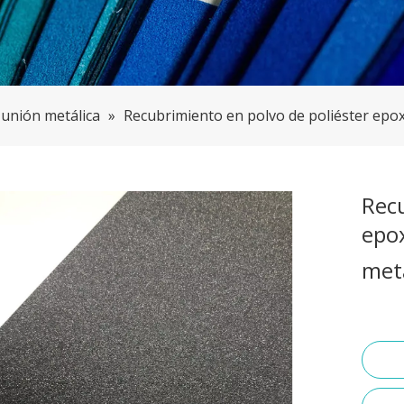
 unión metálica
»
Recubrimiento en polvo de poliéster epo
Recu
epo
met