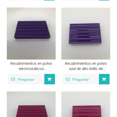
Recubrimientos en polvo
Recubrimientos en polvo
electrostáticos
azul de alto brillo de
termoestables, poliéster
poliéster epoxi
epoxi, verde de alto brillo
electrostático termoestable
Preguntar
Preguntar
para uso en mesas de metal
para uso en muebles
para automóviles