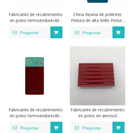
Fabricante de recubrimiento
China Resina de poliéster
en polvo termoendurecible
Pintura de alto brillo Pintura
transparente de color
en polvo de colores dulces
caramelo
Preguntar
Preguntar
Fabricante de recubrimiento
Fabricante de recubrimiento
en polvo termoendurecible
en polvo en aerosol
transparente de color
electrostático de poliéster
caramelo
epoxi
Preguntar
Preguntar