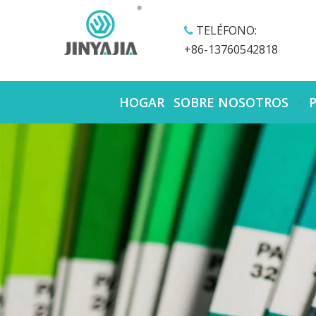
TELÉFONO:

+86-13760542818
HOGAR
SOBRE NOSOTROS