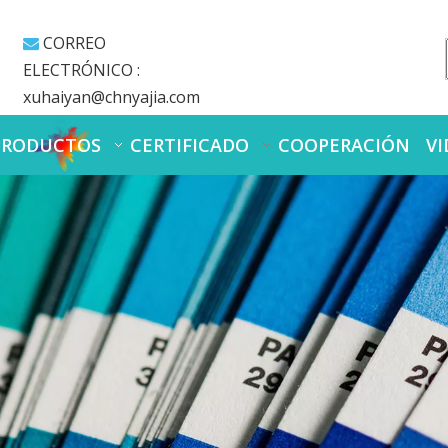
CORREO

ELECTRÓNICO :
xuhaiyan@chnyajia.com
PRODUCTOS
CERTIFICADO
COOPERACIÓN
VI