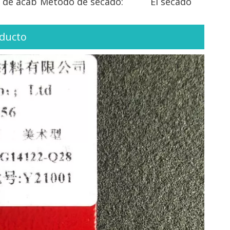
 de acab
Método de secado:
El secado
oducto