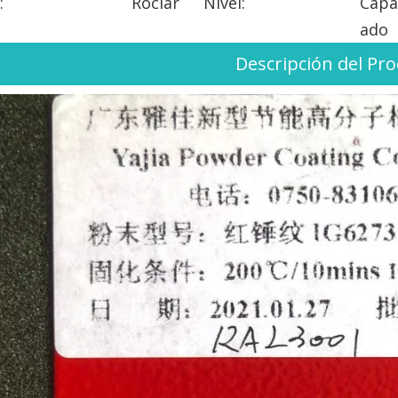
:
Rociar
Nivel:
Capa
ado
Descripción del Pr