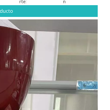
rte:
n
oducto