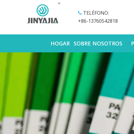
TELÉFONO:

+86-13760542818
HOGAR
SOBRE NOSOTROS