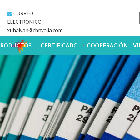
CORREO

ELECTRÓNICO :
xuhaiyan@chnyajia.com
PRODUCTOS
CERTIFICADO
COOPERACIÓN
VI