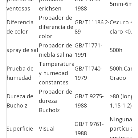
5mm-6m
ventosas
erichsen
1988
Probador de
Diferencia
GB/T11186.2-
Oscuro <1,
diferencia de
de color
89
claro <0,5
color
Probador de
GB/T1771-
spray de sal
500h
niebla salina
1991
Temperatura
Prueba de
GB/T1740-
500h,Camb
y humedad
humedad
1979
Grado
constantes
Probador de
Dureza de
GB/T 9275-
≥80 (longi
dureza
Bucholz
1988
1,15-1,2)
Bucholz
Ninguna
GB/T 9761-
Superficie
Visual
partícula 
1988
encima de