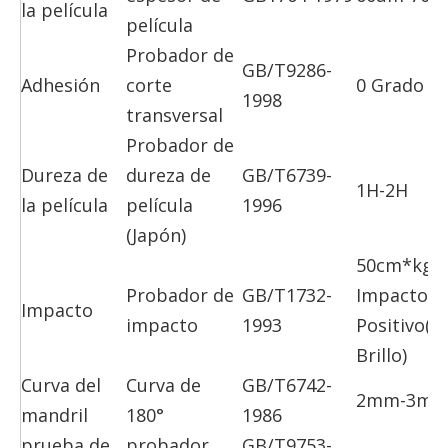
la película
película
Probador de
GB/T9286-
Adhesión
corte
0 Grado
1998
transversal
Probador de
Dureza de
dureza de
GB/T6739-
1H-2H
la película
película
1996
(Japón)
50cm*kg
Probador de
GB/T1732-
Impacto
Impacto
impacto
1993
Positivo(S
Brillo)
Curva del
Curva de
GB/T6742-
2mm-3m
mandril
180°
1986
prueba de
probador
GB/T9753-