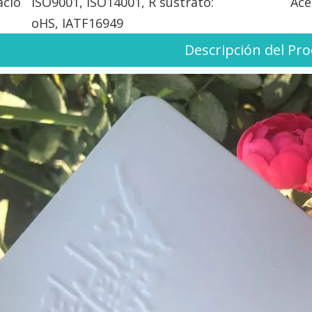
ació
ISO9001, ISO14001, R
sustrato:
Ace
oHS, IATF16949
Descripción del Pr