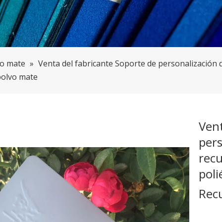
to mate
»
Venta del fabricante Soporte de personalización 
polvo mate
Vent
pers
recu
poli
Rec