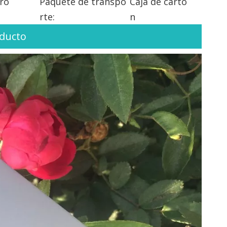
ro
Paquete de transpo
Caja de cartó
rte:
n
oducto