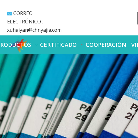
CORREO

ELECTRÓNICO :
xuhaiyan@chnyajia.com
PRODUCTOS
CERTIFICADO
COOPERACIÓN
VI