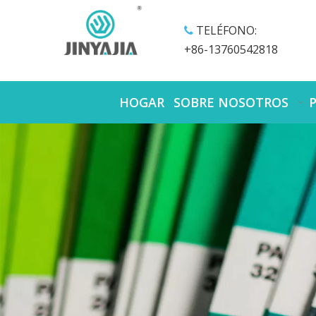
TELÉFONO:

+86-13760542818
HOGAR
SOBRE NOSOTROS