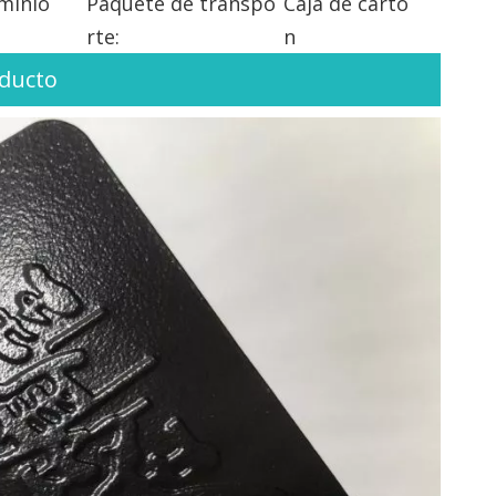
minio
Paquete de transpo
Caja de cartó
rte:
n
oducto