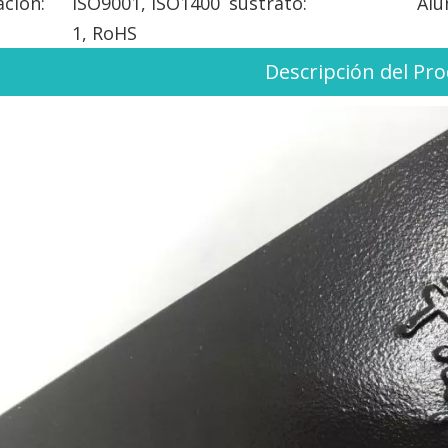
ación:
ISO9001, ISO1400
sustrato:
Alu
1, RoHS
Descripción del Pr