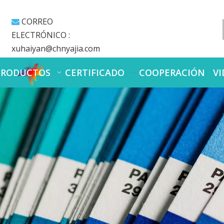
CORREO

ELECTRÓNICO :
xuhaiyan@chnyajia.com
PRODUCTOS
CERTIFICADO
COOPERACIÓN
VI