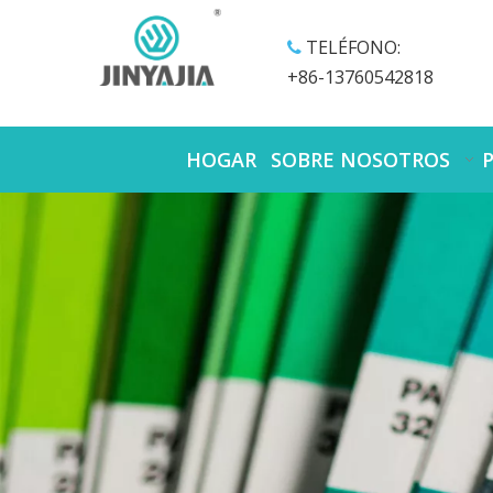
TELÉFONO:

+86-13760542818
HOGAR
SOBRE NOSOTROS