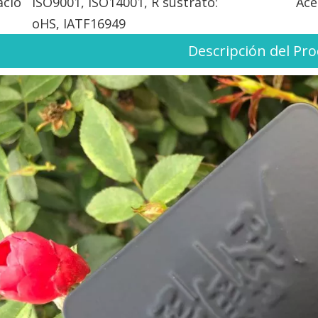
ació
ISO9001, ISO14001, R
sustrato:
Ace
oHS, IATF16949
Descripción del Pr