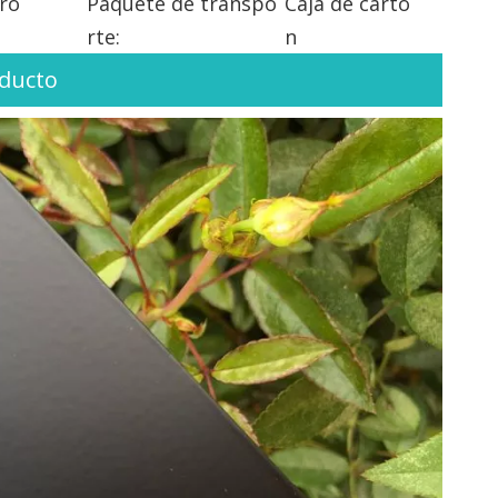
ro
Paquete de transpo
Caja de cartó
rte:
n
oducto