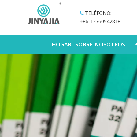
TELÉFONO:

+86-13760542818
HOGAR
SOBRE NOSOTROS