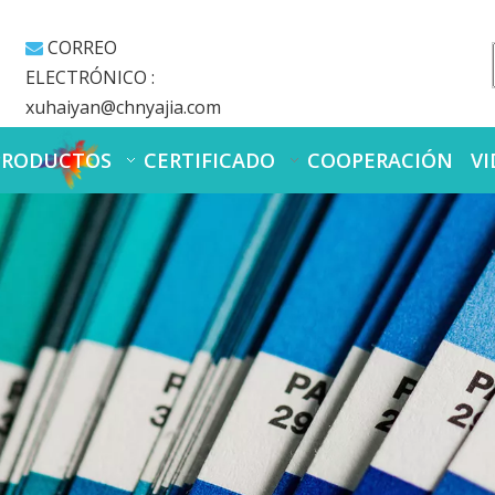
CORREO

ELECTRÓNICO :
xuhaiyan@chnyajia.com
PRODUCTOS
CERTIFICADO
COOPERACIÓN
VI