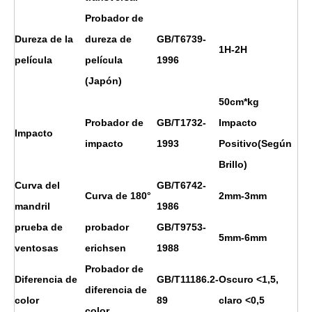
Probador de
Dureza de la
dureza de
GB/T6739-
1H
-2H
película
película
1996
(Japón)
50cm*kg
Probador de
GB/T1732-
Impacto
Impacto
impacto
1993
Positivo(Según
Brillo)
Curva del
GB/T6742-
Curva de 180°
2mm-3mm
mandril
1986
prueba de
probador
GB/T9753-
5mm-6mm
ventosas
erichsen
1988
Probador de
Diferencia de
GB/T11186.2-
Oscuro <1,5,
diferencia de
color
89
claro <0,5
color