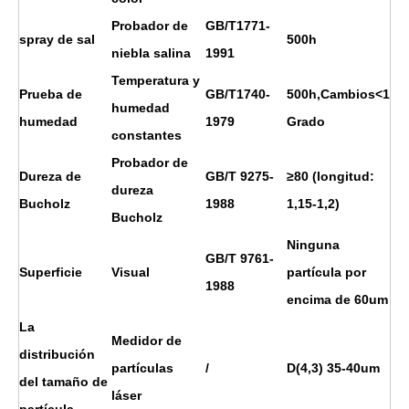
Probador de
GB/T1771-
spray de sal
500h
niebla salina
1991
Temperatura y
Prueba de
GB/T1740-
500h,Cambios<1
humedad
humedad
1979
Grado
constantes
Probador de
Dureza de
GB/T 9275-
≥80 (longitud:
dureza
Bucholz
1988
1,15-1,2)
Bucholz
Ninguna
GB/T 9761-
Superficie
Visual
partícula por
1988
encima de 60um
La
Medidor de
distribución
partículas
/
D(4,3) 35-40um
del tamaño de
láser
partícula.