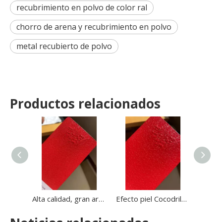
recubrimiento en polvo de color ral
chorro de arena y recubrimiento en polvo
metal recubierto de polvo
Productos relacionados
Alta calidad, gran arruga, piel de cocodrilo, textura de cuero, grieta, recubrimiento en polvo de poliéster para utensilios de cocina, caja fuerte
Efecto piel Cocodrilo/Tortuga/Textura de cuero Recubrimiento en polvo negro Recubrimiento en polvo de poliéster epoxi para protección de metales