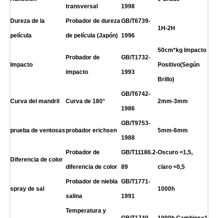
transversal
1998
Dureza de la
Probador de dureza
GB/T6739-
1H
-2H
película
de película (Japón)
1996
50cm*kg Impacto
Probador de
GB/T1732-
Impacto
Positivo(Según
impacto
1993
Brillo)
GB/T6742-
Curva del mandril
Curva de 180°
2mm-3mm
1986
GB/T9753-
prueba de ventosas
probador erichsen
5mm-6mm
1988
Probador de
GB/T11186.2-
Oscuro <1,5,
Diferencia de color
diferencia de color
89
claro <0,5
Probador de niebla
GB/T1771-
spray de sal
10
00h
salina
1991
Temperatura y
GB/T1740-
10
00h,Cambios<1