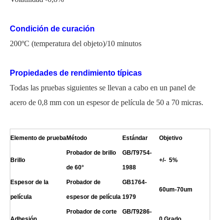
Condición de curación
200ºC (temperatura del objeto)/10 minutos
Propiedades de rendimiento típicas
Todas las pruebas siguientes se llevan a cabo en un panel de
acero de 0,8 mm con un espesor de película de 50 a 70 micras.
Elemento de prueba
Método
Estándar
Objetivo
Probador de brillo
GB/T9754-
Brillo
+/- 5%
de 60°
1988
Espesor de la
Probador de
GB1764-
60um-70um
película
espesor de película
1979
Probador de corte
GB/T9286-
Adhesión
0 Grado