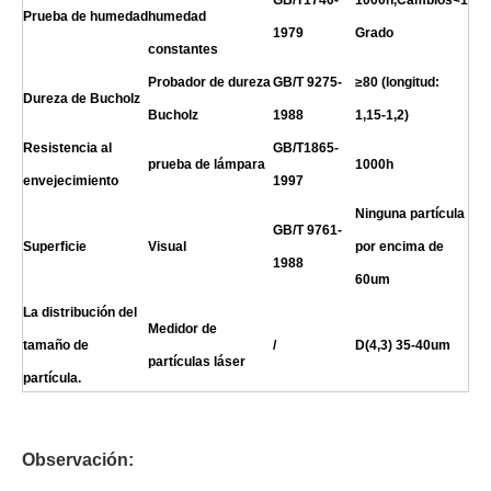
Prueba de humedad
humedad
1979
Grado
constantes
Probador de dureza
GB/T 9275-
≥80 (longitud:
Dureza de Bucholz
Bucholz
1988
1,15-1,2)
Resistencia al
GB/T
1865-
prueba de lámpara
10
00h
envejecimiento
1997
Ninguna partícula
GB/T 9761-
Superficie
Visual
por encima de
1988
60um
La distribución del
Medidor de
tamaño de
/
D(4,3) 35-40um
partículas láser
partícula.
Observación: