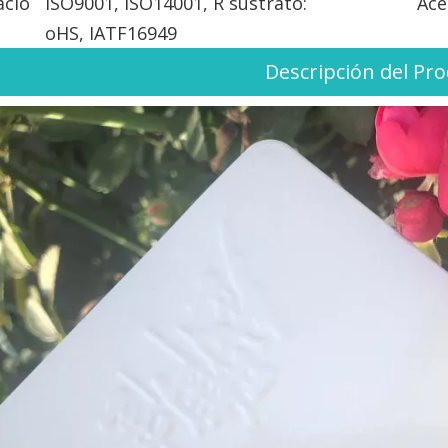
ació
ISO9001, ISO14001, R
sustrato:
Ace
oHS, IATF16949
Descripción del Pr