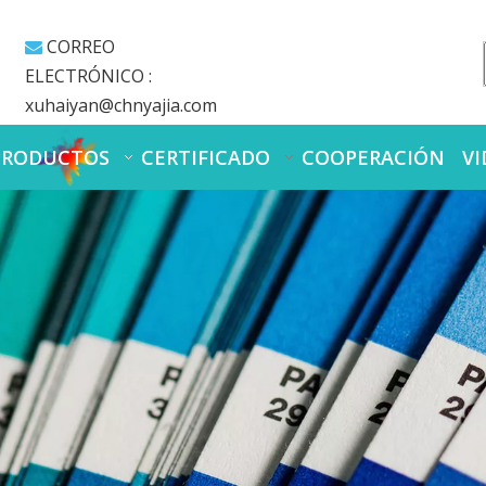
CORREO

ELECTRÓNICO :
xuhaiyan@chnyajia.com
PRODUCTOS
CERTIFICADO
COOPERACIÓN
VI