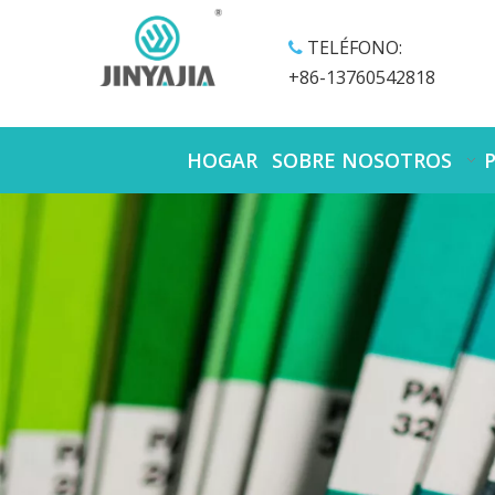
TELÉFONO:

+86-13760542818
HOGAR
SOBRE NOSOTROS