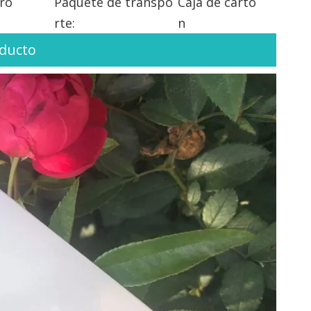
ro
Paquete de transpo
Caja de cartó
rte:
n
oducto