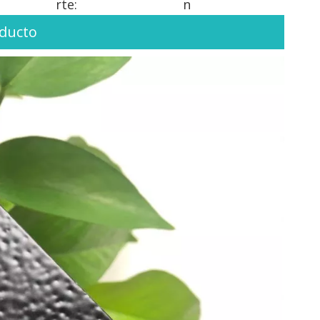
rte:
n
oducto