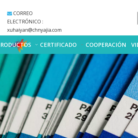
CORREO

ELECTRÓNICO :
xuhaiyan@chnyajia.com
PRODUCTOS
CERTIFICADO
COOPERACIÓN
VI