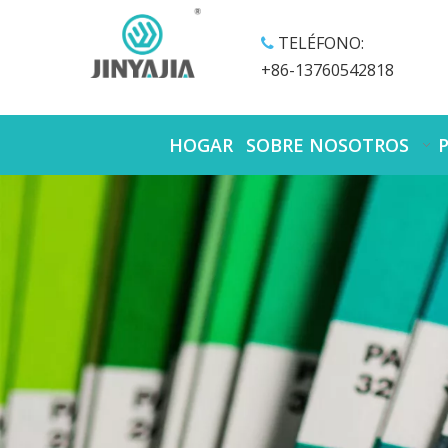
TELÉFONO:

+86-13760542818
HOGAR
SOBRE NOSOTROS